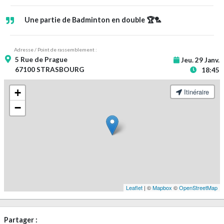
Une partie de Badminton en double 🏆🏸
Adresse / Point de rassemblement :
5 Rue de Prague
Jeu. 29 Janv.
67100 STRASBOURG
18:45
+
Itinéraire
−
Leaflet
| ©
Mapbox
©
OpenStreetMap
Partager :