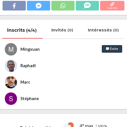
Copier le lien
Inscrits
Invités
Intéressés
(4/4)
(0)
(0)
Mingxuan
Écrire
Raphaël
Marc
Stéphane
4° max
100 %