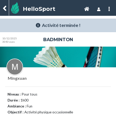
HelloSport
Activité terminée !
10/12/2025
BADMINTON
3043 vues
Mingxuan
Niveau :
Pour tous
Durée :
1h00
Ambiance :
Fun
Objectif :
Activité physique occasionnelle