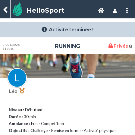
HelloSport
Activité terminée !
04/01/2026
RUNNING
Privée
81 vues
Léo
Niveau :
Débutant
Durée :
30 min
Ambiance :
Fun - Compétition
Objectifs :
Challenge - Remise en forme - Activité physique