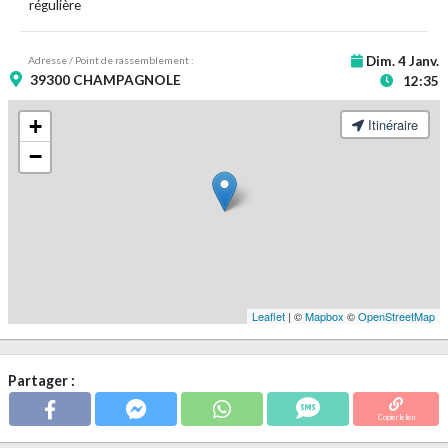
régulière
Dim. 4 Janv.
Adresse / Point de rassemblement :
39300 CHAMPAGNOLE
12:35
+
Itinéraire
−
Leaflet
| ©
Mapbox
©
OpenStreetMap
Partager :
Copier le lien