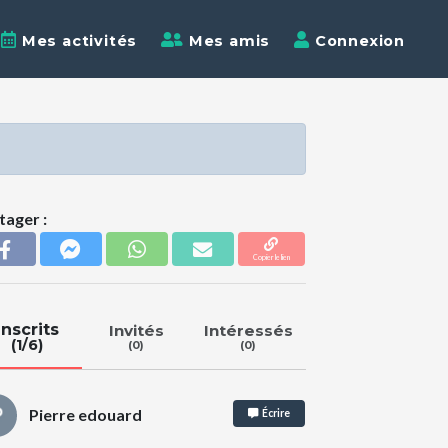
Mes activités
Mes amis
Connexion
tager :
Copier le lien
Inscrits
Invités
Intéressés
(1/6)
(0)
(0)
Pierre edouard
Écrire