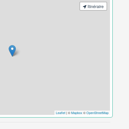
Itinéraire
Leaflet
| ©
Mapbox
©
OpenStreetMap