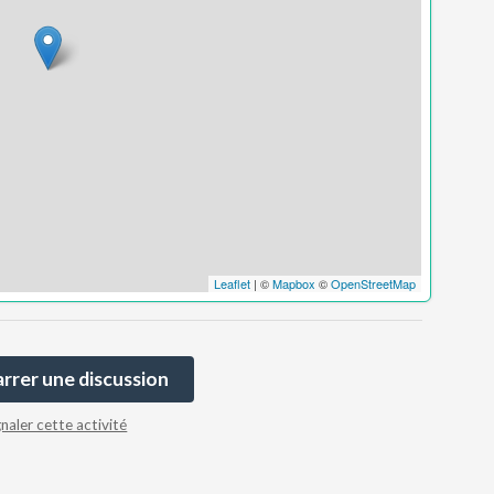
Leaflet
| ©
Mapbox
©
OpenStreetMap
rer une discussion
gnaler cette activité