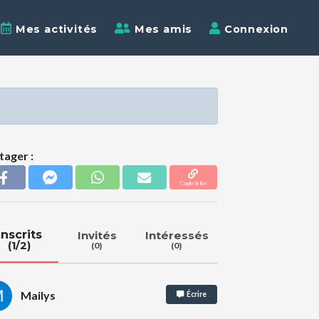
Mes activités
Mes amis
Connexion
tager :
Copier le lien
Inscrits
Invités
Intéressés
(1/2)
(0)
(0)
Mailys
Écrire