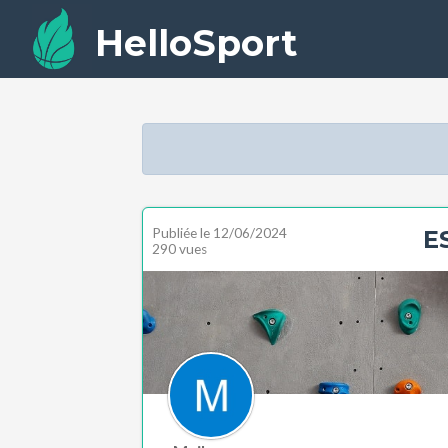
HelloSport
Publiée le
12/06/2024
E
290 vues