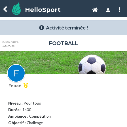
HelloSport
Activité terminée !
06/02/2024
FOOTBALL
221 vues
Fouad
Niveau :
Pour tous
Durée :
1h00
Ambiance :
Compétition
Objectif :
Challenge