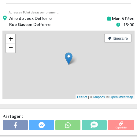
Adresse / Point de rassemblement :
Aire de Jeux Defferre
Mar. 6 Févr.
Rue Gaston Defferre
15:00
+
Itinéraire
−
Leaflet
| ©
Mapbox
©
OpenStreetMap
Partager :
Copier le lien