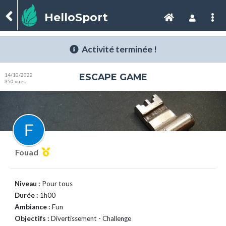
HelloSport
Activité terminée !
14/10/2022
ESCAPE GAME
350 vues
Fouad
Niveau :
Pour tous
Durée :
1h00
Ambiance :
Fun
Objectifs :
Divertissement - Challenge