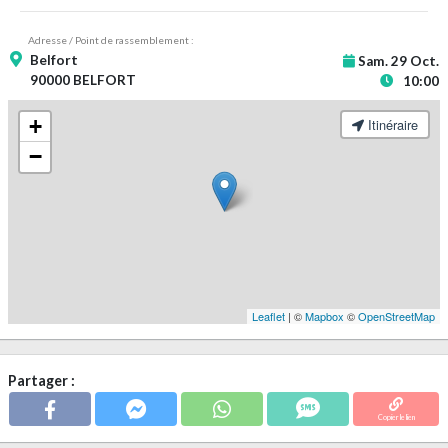
Adresse / Point de rassemblement :
Belfort
Sam. 29 Oct.
90000 BELFORT
10:00
+
Itinéraire
−
Leaflet
| ©
Mapbox
©
OpenStreetMap
Partager :
Copier le lien