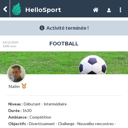
HelloSport
Activité terminée !
24/12/2025
FOOTBALL
1330 vues
Naïm
Niveau :
Débutant - Intermédiaire
Durée :
1h30
Ambiance :
Compétition
Objectifs :
Divertissement - Challenge - Nouvelles rencontres -