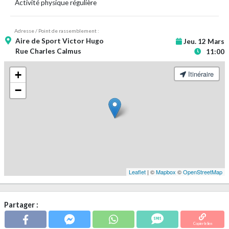
Activité physique régulière
Adresse / Point de rassemblement :
Aire de Sport Victor Hugo
Jeu. 12 Mars
Rue Charles Calmus
11:00
+
Itinéraire
−
Leaflet
| ©
Mapbox
©
OpenStreetMap
Partager :
Copier le lien