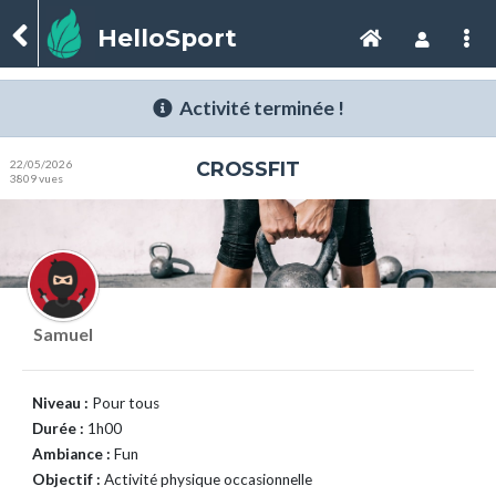
HelloSport
Activité terminée !
22/05/2026
CROSSFIT
3809 vues
Samuel
Niveau :
Pour tous
Durée :
1h00
Ambiance :
Fun
Objectif :
Activité physique occasionnelle