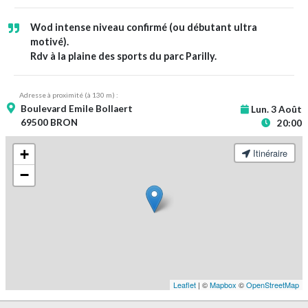
Wod intense niveau confirmé (ou débutant ultra
motivé).
Rdv à la plaine des sports du parc Parilly.
Adresse à proximité (à 130 m) :
Boulevard Emile Bollaert
Lun. 3 Août
69500 BRON
20:00
+
Itinéraire
−
Leaflet
| ©
Mapbox
©
OpenStreetMap