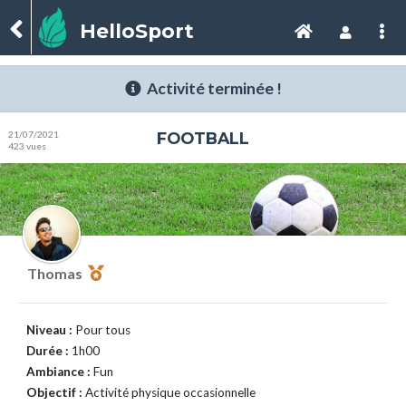
HelloSport
Activité terminée !
21/07/2021
FOOTBALL
423 vues
Thomas
Niveau :
Pour tous
Durée :
1h00
Ambiance :
Fun
Objectif :
Activité physique occasionnelle