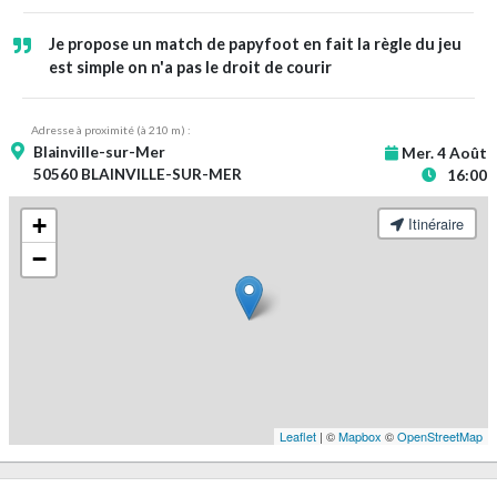
Je propose un match de papyfoot en fait la règle du jeu
est simple on n'a pas le droit de courir
Adresse à proximité (à 210 m) :
Blainville-sur-Mer
Mer. 4 Août
50560 BLAINVILLE-SUR-MER
16:00
+
Itinéraire
−
Leaflet
| ©
Mapbox
©
OpenStreetMap