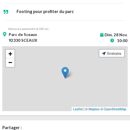
Footing pour profiter du parc
Adresse à proximité (à 320 m) :
Parc de Sceaux
Dim. 28 Nov.
92330 SCEAUX
10:00
+
Itinéraire
−
Leaflet
| ©
Mapbox
©
OpenStreetMap
Partager :