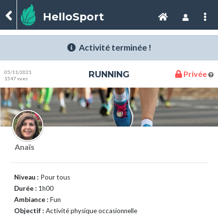
HelloSport
Activité terminée !
05/11/2021
RUNNING
Privée
1547 vues
Anaïs
Niveau :
Pour tous
Durée :
1h00
Ambiance :
Fun
Objectif :
Activité physique occasionnelle