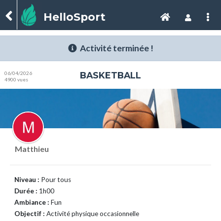
HelloSport
Activité terminée !
06/04/2026
BASKETBALL
4900 vues
Matthieu
Niveau :
Pour tous
Durée :
1h00
Ambiance :
Fun
Objectif :
Activité physique occasionnelle