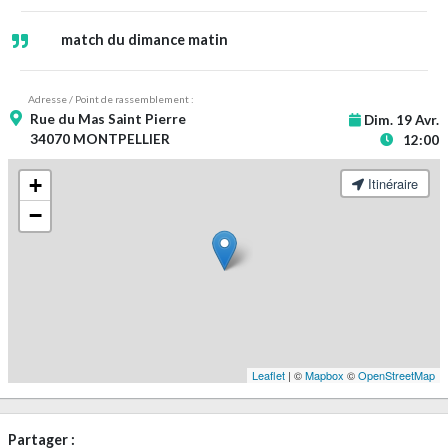
match du dimance matin
Adresse / Point de rassemblement :
Rue du Mas Saint Pierre
Dim. 19 Avr.
34070 MONTPELLIER
12:00
+
Itinéraire
−
Leaflet
| ©
Mapbox
©
OpenStreetMap
Partager :