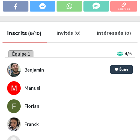
Copier le lien
Inscrits
Invités
Intéressés
(6/10)
(0)
(0)
4/5
Équipe 1
Benjamin
Écrire
Manuel
Florian
Franck