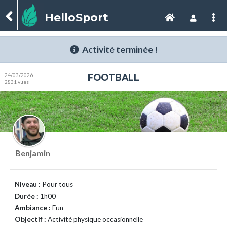
HelloSport
Activité terminée !
24/03/2026
FOOTBALL
2831 vues
Benjamin
Niveau :
Pour tous
Durée :
1h00
Ambiance :
Fun
Objectif :
Activité physique occasionnelle