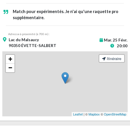
Match pour expérimentés. Je n'ai qu'une raquette pro
supplémentaire.
Adresse à proximité (à 700 m) :
Lac du Malsaucy
Mar. 25 Févr.
90350 ÉVETTE-SALBERT
20:00
+
Itinéraire
−
Leaflet
| ©
Mapbox
©
OpenStreetMap