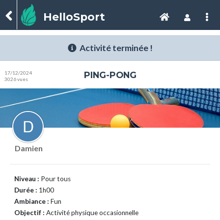
HelloSport
Activité terminée !
17/12/2024
PING-PONG
3026 vues
Damien
Niveau :
Pour tous
Durée :
1h00
Ambiance :
Fun
Objectif :
Activité physique occasionnelle