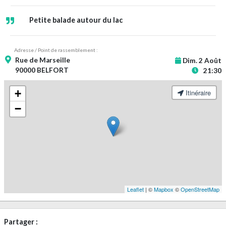
Petite balade autour du lac
Adresse / Point de rassemblement :
Rue de Marseille
Dim. 2 Août
90000 BELFORT
21:30
+
Itinéraire
−
Leaflet
| ©
Mapbox
©
OpenStreetMap
Partager :