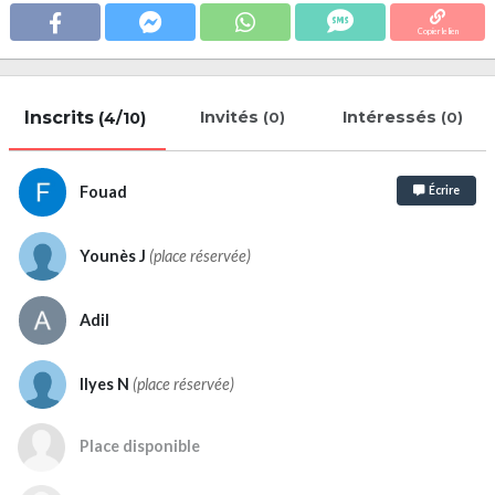
Copier le lien
Inscrits
Invités
Intéressés
(4/10)
(0)
(0)
Fouad
Écrire
Younès J
(place réservée)
Adil
Ilyes N
(place réservée)
Place disponible