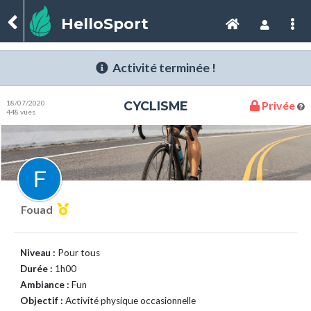
HelloSport
Activité terminée !
18/07/2020
CYCLISME
Privée
448 vues
Fouad
Niveau :
Pour tous
Durée :
1h00
Ambiance :
Fun
Objectif :
Activité physique occasionnelle