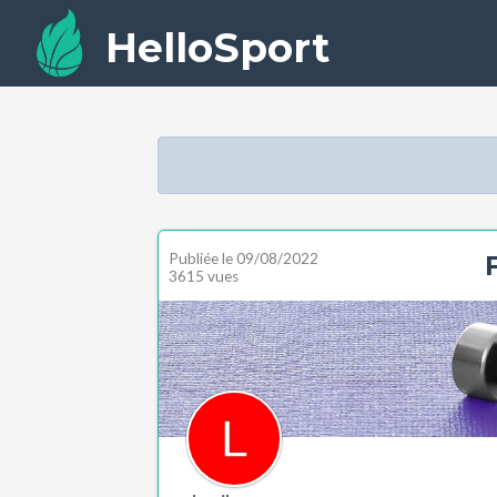
HelloSport
Publiée le
09/08/2022
3615 vues