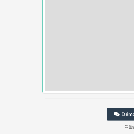
Démar
Si