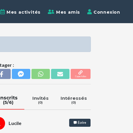
Mes activités
Mes amis
Connexion
tager :
Copier le lien
Inscrits
Invités
Intéressés
(5/6)
(0)
(0)
Lucile
Écrire