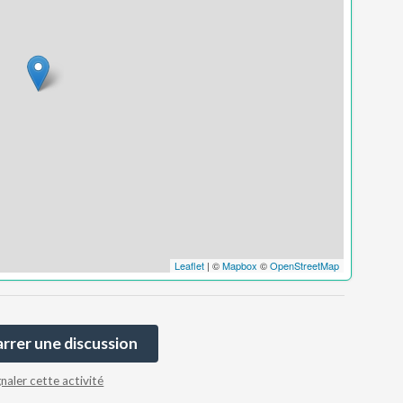
Leaflet
| ©
Mapbox
©
OpenStreetMap
rer une discussion
gnaler cette activité