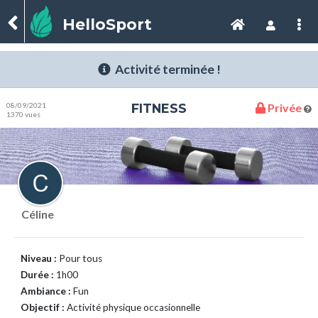
HelloSport
Activité terminée !
08/09/2021
FITNESS
Privée
1370 vues
Céline
Niveau :
Pour tous
Durée :
1h00
Ambiance :
Fun
Objectif :
Activité physique occasionnelle