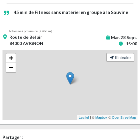
45 min de Fitness sans matériel en groupe à la Souvine
Adresse à proximité (à 460 m) :
Route de Bel air
Mar. 28 Sept.
84000 AVIGNON
15:00
+
Itinéraire
−
Leaflet
| ©
Mapbox
©
OpenStreetMap
Partager :