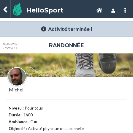
HelloSport
Activité terminée !
18/06/2025
RANDONNÉE
2659 vues
Michel
Niveau :
Pour tous
Durée :
1h00
Ambiance :
Fun
Objectif :
Activité physique occasionnelle