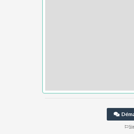
Démar
Si