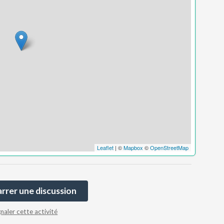
Leaflet
| ©
Mapbox
©
OpenStreetMap
rer une discussion
gnaler cette activité