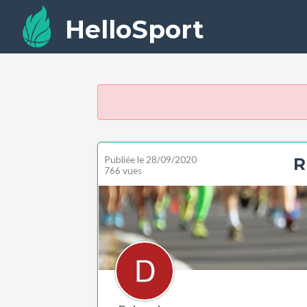
HelloSport
Publiée le
28/09/2020
R
766 vues