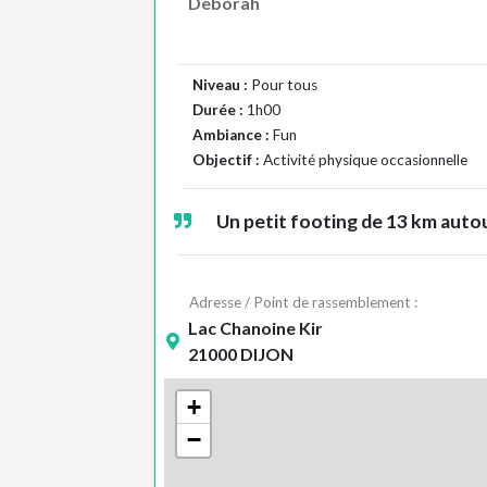
Deborah
Niveau :
Pour tous
Durée :
1h00
Ambiance :
Fun
Objectif :
Activité physique occasionnelle
Un petit footing de 13 km autou
Adresse / Point de rassemblement :
Lac Chanoine Kir
21000 DIJON
+
−