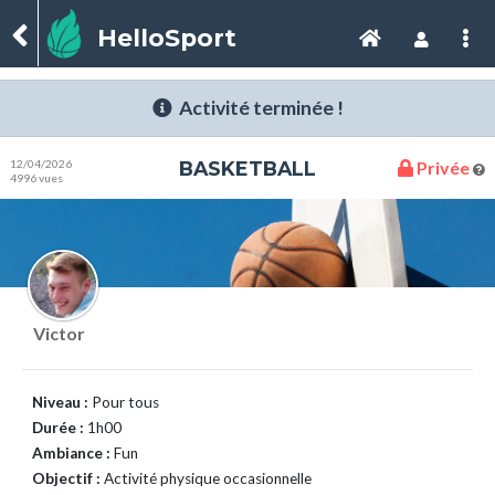
HelloSport
Activité terminée !
12/04/2026
BASKETBALL
Privée
4996 vues
Victor
Niveau :
Pour tous
Durée :
1h00
Ambiance :
Fun
Objectif :
Activité physique occasionnelle