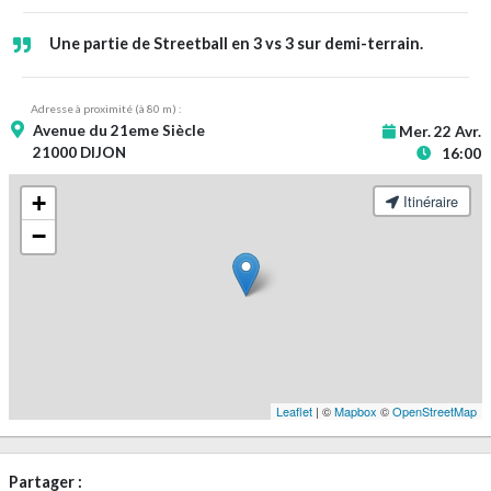
Une partie de Streetball en 3 vs 3 sur demi-terrain.
Adresse à proximité (à 80 m) :
Avenue du 21eme Siècle
Mer. 22 Avr.
21000 DIJON
16:00
+
Itinéraire
−
Leaflet
| ©
Mapbox
©
OpenStreetMap
Partager :