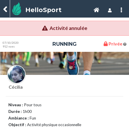
HelloSport
Activité annulée
07/10/2020
RUNNING
Privée
912 vues
Cécilia
Niveau :
Pour tous
Durée :
1h00
Ambiance :
Fun
Objectif :
Activité physique occasionnelle