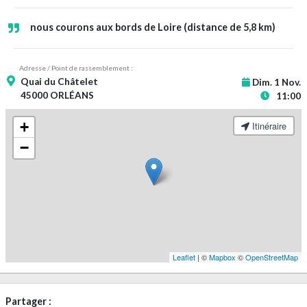
nous courons aux bords de Loire (distance de 5,8 km)
Adresse / Point de rassemblement :
Quai du Châtelet
Dim. 1 Nov.
45000 ORLÉANS
11:00
+
Itinéraire
−
Leaflet
| ©
Mapbox
©
OpenStreetMap
Partager :