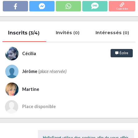
Copier le lien
Inscrits
Invités
Intéressés
(3/4)
(0)
(0)
Cécilia
Écrire
Jérôme
(place réservée)
Martine
Place disponible
HelloSport utilise des cookies afin de vous offrir