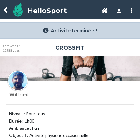
HelloSport
Activité terminée !
30/06/2026
CROSSFIT
12988 vues
Wilfried
Niveau :
Pour tous
Durée :
1h00
Ambiance :
Fun
Objectif :
Activité physique occasionnelle