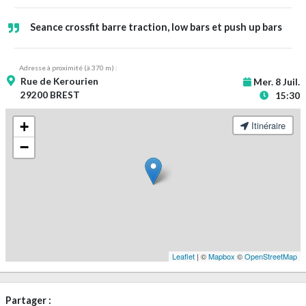
Seance crossfit barre traction, low bars et push up bars
Adresse à proximité (à 370 m) :
Rue de Kerourien
Mer. 8 Juil.
29200 BREST
15:30
+
Itinéraire
−
Leaflet
| ©
Mapbox
©
OpenStreetMap
Partager :