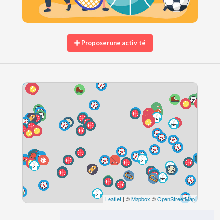
Proposer une activité
Leaflet
| ©
Mapbox
©
OpenStreetMap